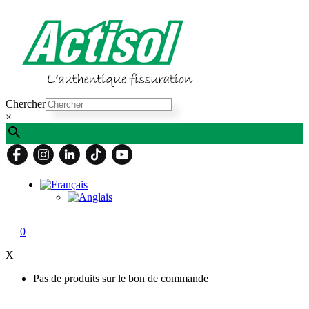
Skip
to
content
Chercher
×
0
X
Pas de produits sur le bon de commande