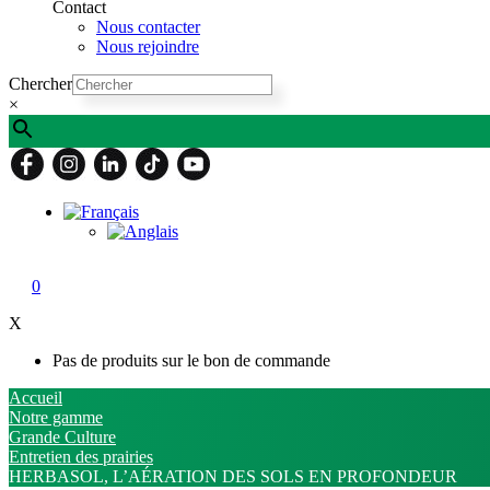
Contact
Nous contacter
Nous rejoindre
Chercher
×
0
X
Pas de produits sur le bon de commande
Accueil
Notre gamme
Grande Culture
Entretien des prairies
HERBASOL, L’AÉRATION DES SOLS EN PROFONDEUR