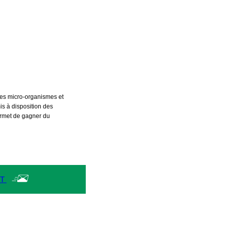
ION DES
NDEUR
es micro-organismes et 
s à disposition des 
rmet de gagner du 
NT