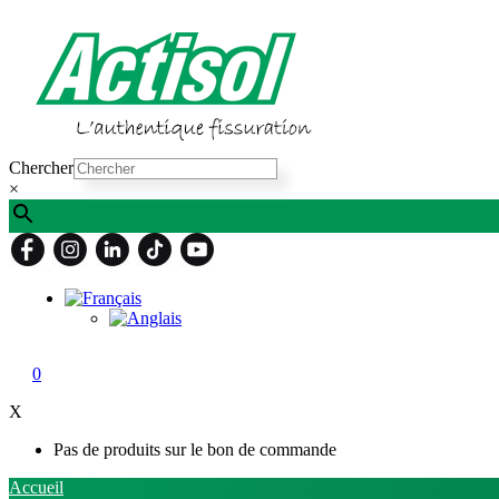
Skip
to
content
Chercher
×
0
X
Pas de produits sur le bon de commande
Accueil