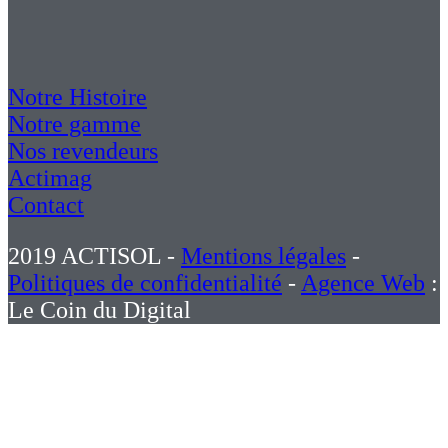
Notre Histoire
Notre gamme
Nos revendeurs
Actimag
Contact
2019 ACTISOL -
Mentions légales
-
Politiques de confidentialité
-
Agence Web
:
Le Coin du Digital