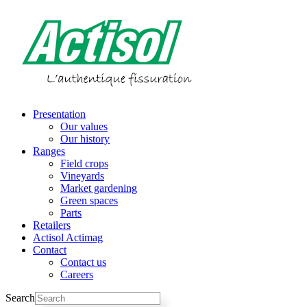
Skip
to
content
Presentation
Our values
Our history
Ranges
Field crops
Vineyards
Market gardening
Green spaces
Parts
Retailers
Actisol Actimag
Contact
Contact us
Careers
Search