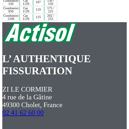
Combimixt
Cat.
130 /
107
530
1/2N
150
Combimixt
Cat.
175 /
119
950
1/2N
225
Combimixt
Cat.
202 /
125
1200
1/2N
252
L’ AUTHENTIQUE
FISSURATION
ZI LE CORMIER
4 rue de la Gâtine
49300 Cholet, France
02 41 62 60 00