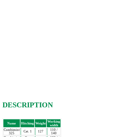
DESCRIPTION
Working
Name
Hitching
Weight
width
Combimixt
110 /
Cat. 1
127
325
140